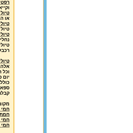
רפטינ
וקייא
טיול 
או הכ
טיולי
טיול 
טיולי
נחלי
טיול
רכבל
טיולי
אלה 
וכל 
יום כ
כולל 
ספא ב
קבלת
מקומו
חמי 
חמת 
חמי 
חמי י