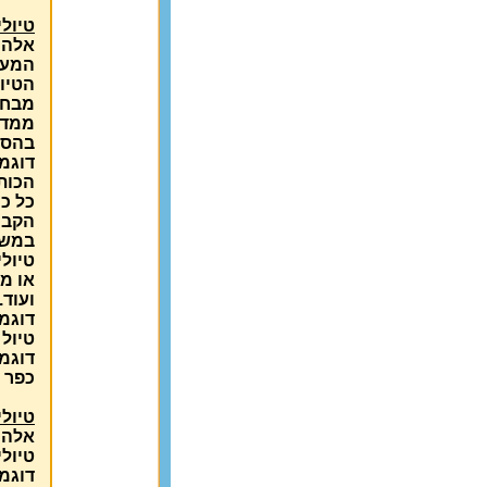
טיולי
אלה 
המענ
הטיו
מבחי
ממדר
בהסב
דוגמא
הכות
כל כ
הקבו
במשך
טיולי
או מק
ועוד.
דוגמא
טיול
דוגמא
כפר ג
טיולי
אלה 
טיול
דוגמ