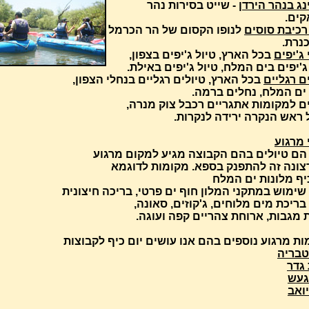
ג בנהר הירדן
- שייט בסירות נהר
קים.
רכיבת סוסים
לנופו הקסום של הר הכרמל
נרת.
 ג'יפים
בכל הארץ, טיול ג'יפים בצפון,
ג'יפים בים המלח, טיול ג'יפים באילת.
ם רגליים
בכל הארץ, טיולים רגליים בנחלי הצפון,
 ים המלח, נחלים ברמה.
ים למקומות אתגריים רכבל צוק מנרה,
 ראש הנקרה ירידה לנקרות.
 מרגוע
הם טיולים בהם הקבוצה מגיע למקום מרגוע
רצונה זה להתפנק בספא.
מקומות לדוגמא
יף מלונות ים המלח
שימוש במתקני המלון חוף ים פרטי, בריכה חיצונית
ריכת מים מלוחים, ג'קוזים, סאונה,
 מגבות, ארוחת צהריים קפה ועוגה.
ת מרגוע נוספים בהם אנו עושים יום כיף לקבוצות
טבריה
גדר
געש
ואב