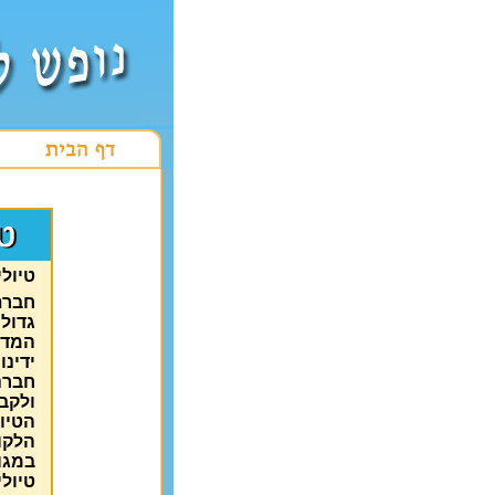
טיול
חברת
גדולה
המדר
ידינו
חברנ
ולקב
הטיו
הלקו
במגוו
טיולי