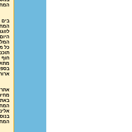
המחי
בים 
המחיר
לזוג
היום 
המל
כל מל
תוכני
חוף י
מתוק
בספא 
ארוחת
אתר 
מחירי
באת
המחיר
אלינו
בנוס
המחי