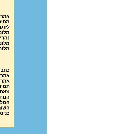
אתר 
מחיר
לזוגו
מלונו
נהריה
מלונו
מלונ
כחבר
אתר
אתר 
תמיד
וזאת
המחי
המלו
השובר
כניסה