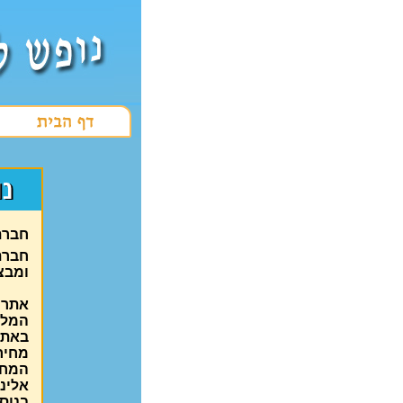
חברת
חברת
ומבצ
אתר 
המלח
באת
מחיר
המחיר
אלינו
בנוס